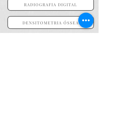
RADIOGRAFIA DIGITAL
DENSITOMETRIA ÓSSEA
MAMOGRAFIA DIGITALIZADA
CLÍNICA NOVA IMAGEM JATAÍ
Rua Castro Alves 940 Centro Jataí GO - Unidade I
Rua Castro Alves 995 Centro Jataí- GO - Unidade II
CENTRAL DE ATENDIMENTO
64.3631 0868
64.3631 0858
64.3632 1585
64. 99646 2927
novaimagemjatai2017@gmail.com
HORÁRIO DE FUNCIONAMENTO
Segunda à Sexta 7:00 hs - 18:00 hs
Final de semana e feriados Fechado